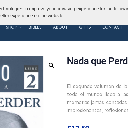
Road, London 2014
echnologies to improve your browsing experience for the follow
 better experience on the website.
SHOP
BIBLES
ABOUT
GIFTS
CONTACT
Nada que Perd
El segundo volumen de la 
todo el mundo llega a las
memorias jamás contadas 
impresionantes, reflexione