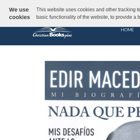
Free UK delivery
on orders over £30
— Est. Brixton 
We use
This website uses cookies and other tracking t
cookies
basic functionality of the website, to provide a
HOME