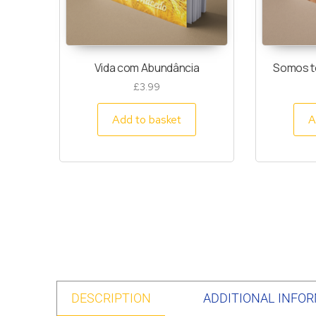
Vida com Abundância
Somos to
£
3.99
Add to basket
A
DESCRIPTION
ADDITIONAL INFO