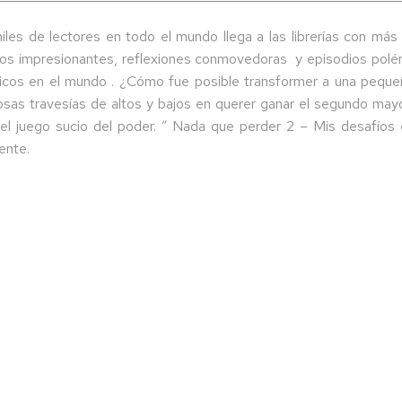
miles de lectores en todo el mundo llega a las librerías con m
sos impresionantes, reflexiones conmovedoras y episodios pol
élicos en el mundo . ¿Cómo fue posible transformer a una pequeñ
nosas travesías de altos y bajos en querer ganar el segundo mayo
 el juego sucio del poder. ” Nada que perder 2 – Mis desafíos 
ente.