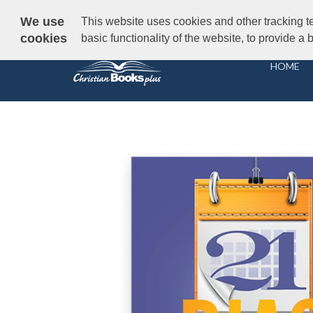
Free UK delivery
on orders over £30
— Est. Brixton 
We use
This website uses cookies and other tracking t
cookies
basic functionality of the website, to provide a
HOME