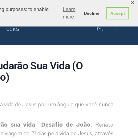
✕
ing purposes: to enable
Learn
Decline
Accept
more
UCKG
udarão Sua Vida (O
o)
a vida de Jesus por um ângulo que você nunca
ão sua vida  Desafio de João
, Renato
 viagem de 21 dias pela vida de Jesus, através