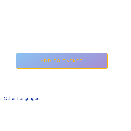
ADD TO BASKET
s
,
Other Languages