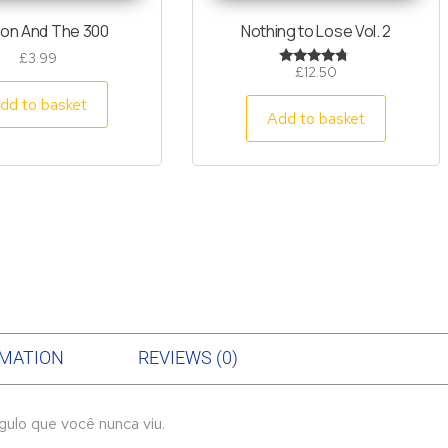
on And The 300
Nothing to Lose Vol. 2
£
3.99
£
12.50
Rated
4.50
out of 5
dd to basket
Add to basket
RMATION
REVIEWS (0)
gulo que você nunca viu.