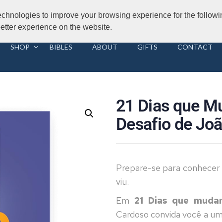
Road, London 2014
echnologies to improve your browsing experience for the follow
 better experience on the website.
SHOP
BIBLES
ABOUT
GIFTS
CONTACT
21 Dias que M
Desafio de Joã
Prepare-se para conhecer 
viu.
Em
21 Dias que mudar
Cardoso convida você a uma